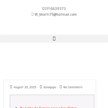
0311 6639373
W_bhatti75@hotmail.com
August 30, 2025
buraqupv
No Comments