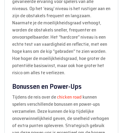
gevarieerde ervaring voor spelers van alle
niveaus. Op het ‘easy’ niveau is het rustiger aan en
zijn de obstakels frequent en langzaam.
Naarmate je de moeilijkheidsgraad verhoogt,
worden de obstakels sneller, frequenter en
onvoorspelbaarder. Het “hardcore” niveau is een
echte test van vaardigheid en reflectie, met een
hoge kans om de kip “gebraden” te zien worden.
Hoe hoger de moeilijkheidsgraad, hoe groter de
potentiële basiswinst, maar ook hoe groter het
risico om alles te verliezen.
Bonussen en Power-Ups
Tijdens de reis over de
chicken road
kunnen
spelers verschillende bonussen en power-ups
verzamelen. Deze kunnen de kip tijdelijke
onoverwinnelijkheid geven, de snelheid verhogen
of extra punten opleveren. Strategisch gebruik
van deze power-ups is essentieel om de hogere