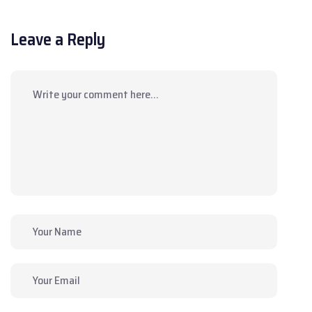
Leave a Reply