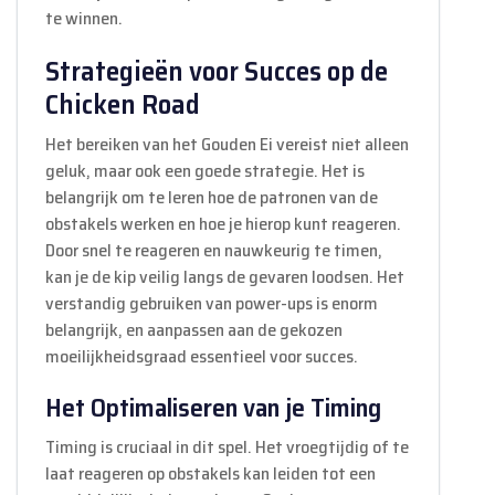
te winnen.
Strategieën voor Succes op de
Chicken Road
Het bereiken van het Gouden Ei vereist niet alleen
geluk, maar ook een goede strategie. Het is
belangrijk om te leren hoe de patronen van de
obstakels werken en hoe je hierop kunt reageren.
Door snel te reageren en nauwkeurig te timen,
kan je de kip veilig langs de gevaren loodsen. Het
verstandig gebruiken van power-ups is enorm
belangrijk, en aanpassen aan de gekozen
moeilijkheidsgraad essentieel voor succes.
Het Optimaliseren van je Timing
Timing is cruciaal in dit spel. Het vroegtijdig of te
laat reageren op obstakels kan leiden tot een