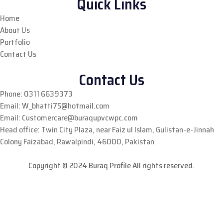
Quick Links
Home
About Us
Portfolio
Contact Us
Contact Us
Phone: 0311 6639373
Email: W_bhatti75@hotmail.com
Email: Customercare@buraqupvcwpc.com
Head office: Twin City Plaza, near Faiz ul Islam, Gulistan-e-Jinnah
Colony Faizabad, Rawalpindi, 46000, Pakistan
Copyright © 2024 Buraq Profile All rights reserved.