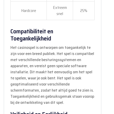
Extreem
Hardcore
25%
snel
Compatibiliteit en
Toegankelijkheid
Het casinospel is ontworpen om toegankelijk te
zijn voor een breed publiek. Het spel is compatibel
met verschillende besturingssystemen en
apparaten, en vereist geen speciale software
installatie. Dit maakt het eenvoudig om het spel
te spelen, waar je ook bent. Het spel is ook
geoptimaliseerd voor verschillende
schermformaten, zodat het altijd goed te zien is.
Toegankelijkheid en gebruiksgemak staan voorop
bij de ontwikkeling van dit spel.