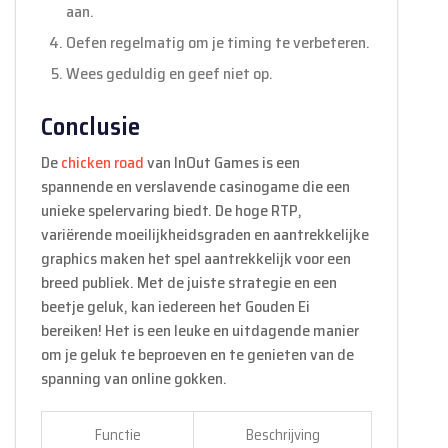
aan.
Oefen regelmatig om je timing te verbeteren.
Wees geduldig en geef niet op.
Conclusie
De
chicken road
van InOut Games is een
spannende en verslavende casinogame die een
unieke spelervaring biedt. De hoge RTP,
variërende moeilijkheidsgraden en aantrekkelijke
graphics maken het spel aantrekkelijk voor een
breed publiek. Met de juiste strategie en een
beetje geluk, kan iedereen het Gouden Ei
bereiken! Het is een leuke en uitdagende manier
om je geluk te beproeven en te genieten van de
spanning van online gokken.
Functie
Beschrijving