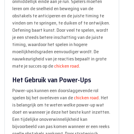
onmiddellijk einde aan je run. Spelers moeten
leren om de snelheid en beweging van de
obstakels te anticiperen en de juiste timing te
vinden om te springen, te duiken of te ontwijken.
Oefening baart kunst. Door veel te spelen, wordt
je een steeds betere inschatting van de juiste
timing, waardoor het spelen in hogere
moeilijkheidsgraden eenvoudiger wordt. De
nauwkeurigheid van je reacties bepaalt in grote
mate je succes op de
chicken road
.
Het Gebruik van Power-Ups
Power-ups kunnen een doorslaggevende rol
spelen bij het overleven van de
chicken road
. Het
is belangrijk om te weten welke power-up wat
doet en wanneer je deze het beste kunt inzetten.
Een tijdelijke onoverwinnelijkheid kan
bijvoorbeeld van pas komen wanneer er een reeks
snelle obstakels aankomt. Door strategisch