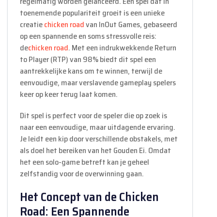
regelmatig worden gelanceerd. Eén spel dat in
toenemende populariteit groeit is een unieke
creatie
chicken road
van InOut Games, gebaseerd
op een spannende en soms stressvolle reis:
de
chicken road
. Met een indrukwekkende Return
to Player (RTP) van 98% biedt dit spel een
aantrekkelijke kans om te winnen, terwijl de
eenvoudige, maar verslavende gameplay spelers
keer op keer terug laat komen.
Dit spel is perfect voor de speler die op zoek is
naar een eenvoudige, maar uitdagende ervaring.
Je leidt een kip door verschillende obstakels, met
als doel het bereiken van het Gouden Ei. Omdat
het een solo-game betreft kan je geheel
zelfstandig voor de overwinning gaan.
Het Concept van de Chicken
Road: Een Spannende