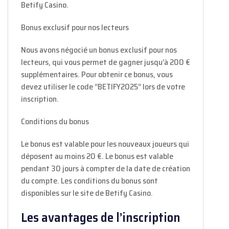
Betify Casino.
Bonus exclusif pour nos lecteurs
Nous avons négocié un bonus exclusif pour nos
lecteurs, qui vous permet de gagner jusqu’à 200 €
supplémentaires. Pour obtenir ce bonus, vous
devez utiliser le code “BETIFY2025” lors de votre
inscription.
Conditions du bonus
Le bonus est valable pour les nouveaux joueurs qui
déposent au moins 20 €. Le bonus est valable
pendant 30 jours à compter de la date de création
du compte. Les conditions du bonus sont
disponibles sur le site de Betify Casino.
Les avantages de l’inscription