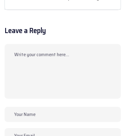
Leave a Reply