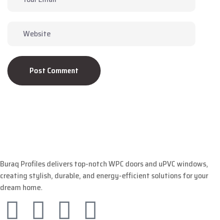
Post Comment
Buraq Profiles delivers top-notch WPC doors and uPVC windows,
creating stylish, durable, and energy-efficient solutions for your
dream home.