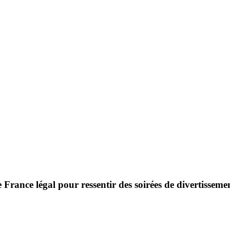
France légal pour ressentir des soirées de divertisseme