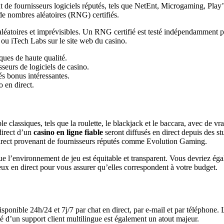
nt de fournisseurs logiciels réputés, tels que NetEnt, Microgaming, Pl
 de nombres aléatoires (RNG) certifiés.
léatoires et imprévisibles. Un RNG certifié est testé indépendamment par
ou iTech Labs sur le site web du casino.
ues de haute qualité.
seurs de logiciels de casino.
és bonus intéressantes.
 en direct.
e classiques, tels que la roulette, le blackjack et le baccara, avec de vr
direct d’un
casino en ligne fiable
seront diffusés en direct depuis des st
direct provenant de fournisseurs réputés comme Evolution Gaming.
e l’environnement de jeu est équitable et transparent. Vous devriez égal
 jeux en direct pour vous assurer qu’elles correspondent à votre budget.
 disponible 24h/24 et 7j/7 par chat en direct, par e-mail et par téléphone
é d’un support client multilingue est également un atout majeur.