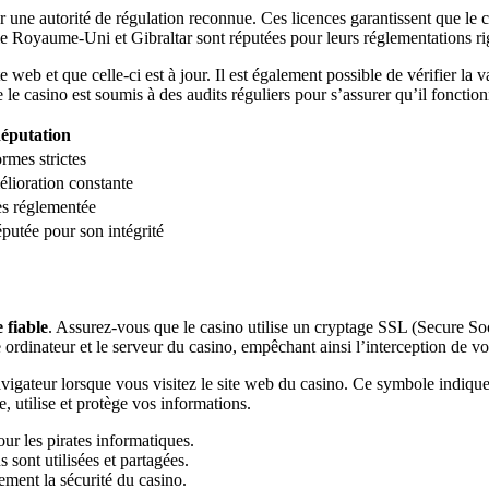
 une autorité de régulation reconnue. Ces licences garantissent que le c
 le Royaume-Uni et Gibraltar sont réputées pour leurs réglementations r
e web et que celle-ci est à jour. Il est également possible de vérifier la 
e le casino est soumis à des audits réguliers pour s’assurer qu’il foncti
éputation
rmes strictes
lioration constante
ès réglementée
putée pour son intégrité
 fiable
. Assurez-vous que le casino utilise un cryptage SSL (Secure So
ordinateur et le serveur du casino, empêchant ainsi l’interception de vo
igateur lorsque vous visitez le site web du casino. Ce symbole indique 
e, utilise et protège vos informations.
ur les pirates informatiques.
sont utilisées et partagées.
ement la sécurité du casino.