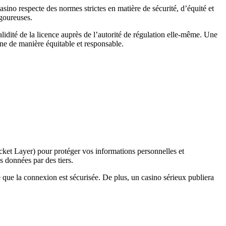
asino respecte des normes strictes en matière de sécurité, d’équité et
igoureuses.
validité de la licence auprès de l’autorité de régulation elle-même. Une
onne de manière équitable et responsable.
cket Layer) pour protéger vos informations personnelles et
s données par des tiers.
que la connexion est sécurisée. De plus, un casino sérieux publiera