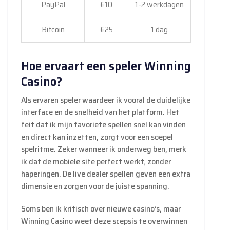
PayPal
€10
1-2 werkdagen
Bitcoin
€25
1 dag
Hoe ervaart een speler Winning
Casino?
Als ervaren speler waardeer ik vooral de duidelijke
interface en de snelheid van het platform. Het
feit dat ik mijn favoriete spellen snel kan vinden
en direct kan inzetten, zorgt voor een soepel
spelritme. Zeker wanneer ik onderweg ben, merk
ik dat de mobiele site perfect werkt, zonder
haperingen. De live dealer spellen geven een extra
dimensie en zorgen voor de juiste spanning.
Soms ben ik kritisch over nieuwe casino’s, maar
Winning Casino weet deze scepsis te overwinnen