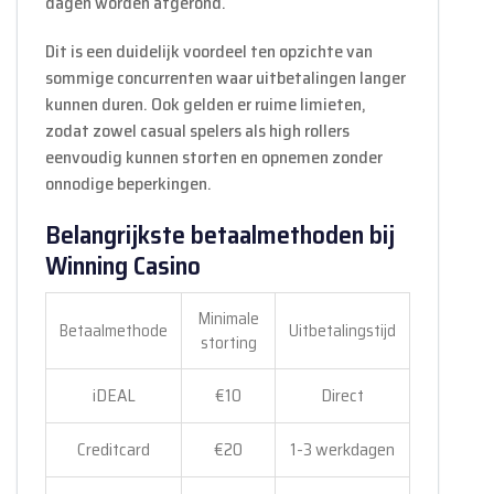
dagen worden afgerond.
Dit is een duidelijk voordeel ten opzichte van
sommige concurrenten waar uitbetalingen langer
kunnen duren. Ook gelden er ruime limieten,
zodat zowel casual spelers als high rollers
eenvoudig kunnen storten en opnemen zonder
onnodige beperkingen.
Belangrijkste betaalmethoden bij
Winning Casino
Minimale
Betaalmethode
Uitbetalingstijd
storting
iDEAL
€10
Direct
Creditcard
€20
1-3 werkdagen