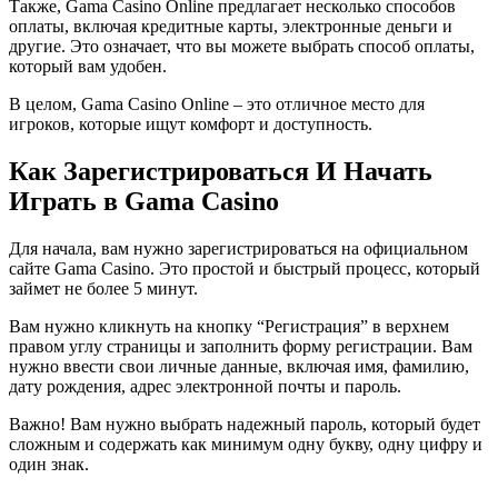
Также, Gama Casino Online предлагает несколько способов
оплаты, включая кредитные карты, электронные деньги и
другие. Это означает, что вы можете выбрать способ оплаты,
который вам удобен.
В целом, Gama Casino Online – это отличное место для
игроков, которые ищут комфорт и доступность.
Как Зарегистрироваться И Начать
Играть в Gama Casino
Для начала, вам нужно зарегистрироваться на официальном
сайте Gama Casino. Это простой и быстрый процесс, который
займет не более 5 минут.
Вам нужно кликнуть на кнопку “Регистрация” в верхнем
правом углу страницы и заполнить форму регистрации. Вам
нужно ввести свои личные данные, включая имя, фамилию,
дату рождения, адрес электронной почты и пароль.
Важно! Вам нужно выбрать надежный пароль, который будет
сложным и содержать как минимум одну букву, одну цифру и
один знак.