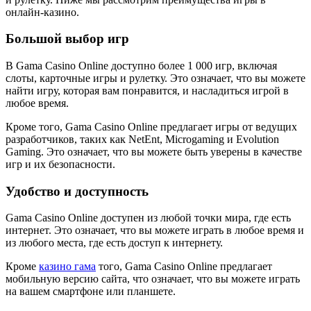
онлайн-казино.
Большой выбор игр
В Gama Casino Online доступно более 1 000 игр, включая
слоты, карточные игры и рулетку. Это означает, что вы можете
найти игру, которая вам понравится, и насладиться игрой в
любое время.
Кроме того, Gama Casino Online предлагает игры от ведущих
разработчиков, таких как NetEnt, Microgaming и Evolution
Gaming. Это означает, что вы можете быть уверены в качестве
игр и их безопасности.
Удобство и доступность
Gama Casino Online доступен из любой точки мира, где есть
интернет. Это означает, что вы можете играть в любое время и
из любого места, где есть доступ к интернету.
Кроме
казино гама
того, Gama Casino Online предлагает
мобильную версию сайта, что означает, что вы можете играть
на вашем смартфоне или планшете.