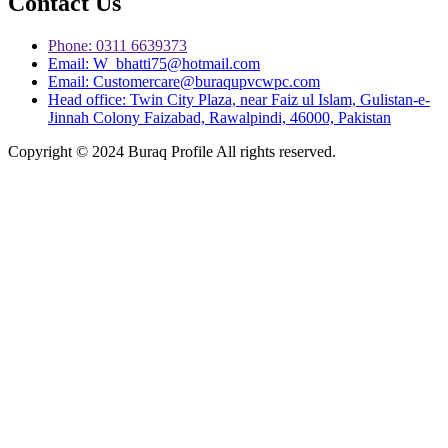
Contact Us
Phone: 0311 6639373
Email: W_bhatti75@hotmail.com
Email: Customercare@buraqupvcwpc.com
Head office: Twin City Plaza, near Faiz ul Islam, Gulistan-e-
Jinnah Colony Faizabad, Rawalpindi, 46000, Pakistan
Copyright © 2024 Buraq Profile All rights reserved.