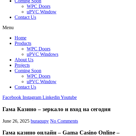
Coming Soon
WPC Doors
uPVC Window
Contact Us
Menu
Home
Products
WPC Doors
uPVC Windows
About Us
Projects
Coming Soon
WPC Doors
uPVC Window
Contact Us
Facebook
Instagram
Linkedin
Youtube
Гама Казино – зеркало и вход на сегодня
June 26, 2025
buraqupv
No Comments
Гама казино онлайн – Gama Casino Online –