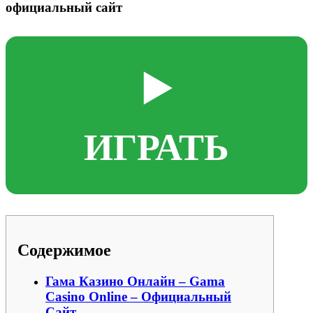
официальный сайт
▶️
ИГРАТЬ
Содержимое
Гама Казино Онлайн – Gama
Casino Online – Официальный
Сайт