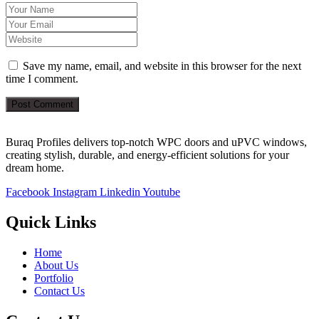
Save my name, email, and website in this browser for the next
time I comment.
Post Comment
Buraq Profiles delivers top-notch WPC doors and uPVC windows,
creating stylish, durable, and energy-efficient solutions for your
dream home.
Facebook
Instagram
Linkedin
Youtube
Quick Links
Home
About Us
Portfolio
Contact Us