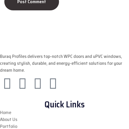
Post Comment
Buraq Profiles delivers top-notch WPC doors and uPVC windows,
creating stylish, durable, and energy-efficient solutions for your
dream home.
Quick Links
Home
About Us
Portfolio