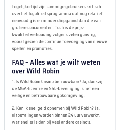
tegelijkertijd zijn sommige gebruikers kritisch
over het loyaliteitsprogramma dat nog relatief
eenvoudig is en minder diepgaand dan die van
grotere concurrenten. Toch is de prijs-
kwaliteitverhouding volgens velen gunstig,
vooral gezien de continue toevoeging van nieuwe
spellen en promoties.
FAQ – Alles wat je wilt weten
over Wild Robin
1. Is Wild Robin Casino betrouwbaar?
Ja, dankzij
de MGA-licentie en SSL-beveiliging is het een
veilige en betrouwbare gokomgeving.
2. Kan ik snel geld opnemen bij Wild Robin?
Ja,
uitbetalingen worden binnen 24 uur verwerkt,
wat sneller is dan bij veel andere casino’s.