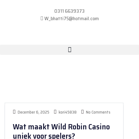
0311 6639373
W_bhatti75@hotmail.com
December 6, 2025
kori45838
No Comments
Wat maakt Wild Robin Casino
uniek voor spelers?