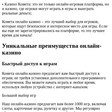
• Казино Комета: это не только онлайн-игровая платформа, но
и казино, где игроки могут играть в игры и выиграть
реальные деньги;
Комета онлайн казино – это лучший выбор для игроков,
которые ищут безопасное и интересное место для игры. Если
вы еще не зарегистрировались на платформе, то это лучшее
время для начала!
Уникальные преимущества онлайн-
казино
Быстрый доступ к играм
Комета онлайн-казино предлагает вам быстрый доступ к
играм, не требуя установки дополнительного программного
обеспечения. Вы можете начать играть в любое время,
используя любую устройство с интернет-каналом.
Большой выбор игр
Наш онлайн-казино предлагает вам более 1000 игр, включая
слоты, карточные игры, рулетку и другие. Мы регулярно