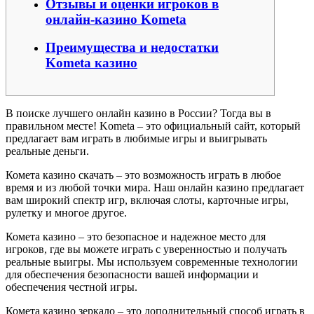
Отзывы и оценки игроков в
онлайн-казино Kometa
Преимущества и недостатки
Kometa казино
В поиске лучшего онлайн казино в России? Тогда вы в
правильном месте! Kometa – это официальный сайт, который
предлагает вам играть в любимые игры и выигрывать
реальные деньги.
Комета казино скачать – это возможность играть в любое
время и из любой точки мира. Наш онлайн казино предлагает
вам широкий спектр игр, включая слоты, карточные игры,
рулетку и многое другое.
Комета казино – это безопасное и надежное место для
игроков, где вы можете играть с уверенностью и получать
реальные выигры. Мы используем современные технологии
для обеспечения безопасности вашей информации и
обеспечения честной игры.
Комета казино зеркало – это дополнительный способ играть в