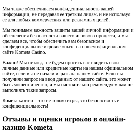
Мы также обеспечиваем конфиденциальность вашей
информации, не передавая ее третьим лицам, и не используя
ее для любых коммерческих или рекламных целей.
Мы понимаем важность защиты вашей личной информации и
обеспечения безопасности вашего игрового процесса, и мы
сделаем все, чтобы обеспечить вам безопасное и
конфиденциальное игровое опыта на нашем официальном
сайте Kometa Casino.
Важно! Мы никогда не будем просить вас вводить свои
личные данные или кредитные карты на нашем официальном
сайте, если вы не начали играть на нашем сайте. Если вы
получили запрос на ввод данных от нашего сайта, это может
быть мошенничество, и мы настоятельно рекомендуем вам не
выполнять такие запросы.
Комета казино – это не только игры, это безопасность и
конфиденциальность!
Отзывы и оценки игроков в онлайн-
казино Kometa