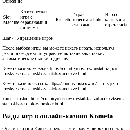
Описание
Классическая
Игра с
Игра с
Slot
игра с
Roulette
колесом и
Poker
картами и
Machine
барабанами и
ставками
стратегией
линиями
Шаг 4: Управление игрой
После выбора игры вы можете начать играть, используя
различные функции управления, такие как ставки,
автоматические ставки и другие.
Комета казино зеркало: https://countrymoscow.ru/stati-iz-jizni-
moskvi/sem-stalinskix-visotok-v-moskve.html
Комета казино скачать: https://countrymoscow.ru/stati-iz-jizni-
moskvi/sem-stalinskix-visotok-v-moskve.html
kometa casino: https://countrymoscow.ru/stati-iz-jizni-moskvi/sem-
stalinskix-visotok-v-moskve.html
Виды игр в онлайн-казино Kometa
Онлайн-казино Kometa предлагает игрокам широкий спектр