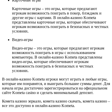
Карточные игры
Карточные игры – это игры, которые предлагают
игрокам возможность поиграть в покер, блэкджек и
другие игры с картами. В онлайн-казино Kometa
представлены карточные игры, которые обеспечивают
игрокам возможность поиграть в безопасных и честных
условиях.
Видео-игры
Видео-игры – это игры, которые предлагают игрокам
возможность поиграть в игры с использованием
компьютера. В онлайн-казино Kometa представлены
видео-игры, которые обеспечивают игрокам
возможность поиграть в безопасных и честных
условиях.
В онлайн-казино Kometa игроки могут играть в любые игры,
которые им понравятся, и выиграть большие суммы денег. Для
начала игры достаточно зарегистрироваться на официальном
сайте Kometa casino и сделать минимальный депозит.
Комета казино зеркало, комета казино скачать, комета казино –
все это доступно в онлайн-казино Kometa.