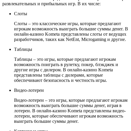
развлекательных и прибыльных игр. В их числе:
Слоты
Слоты – это классические игры, которые предлагают
игрокам возможность выиграть большие суммы денег. В
онлайн-казино Kometa представлены слоты от ведущих
разработчиков, таких как NetEnt, Microgaming и другие.
Таблицы
Таблицы – это игры, которые предлагают игрокам
возможность поиграть в рулетку, покер, блэкджек и
другие игры с дилером. В онлайн-казино Kometa
представлены таблицы с дилерами, которые
обеспечивают безопасность и честность игры.
Видео-лотереи
Видео-лотереи – это игры, которые предлагают игрокам
возможность выиграть большие суммы денег, играя в
лотереи. В онлайн-казино Kometa представлены видео-
лотереи, которые обеспечивают игрокам возможность
выиграть большие суммы денег.