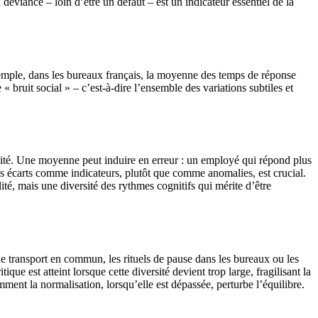
déviance – loin d’être un défaut – est un indicateur essentiel de la
exemple, dans les bureaux français, la moyenne des temps de réponse
« bruit social » – c’est-à-dire l’ensemble des variations subtiles et
plexité. Une moyenne peut induire en erreur : un employé qui répond plus
es écarts comme indicateurs, plutôt que comme anomalies, est crucial.
ité, mais une diversité des rythmes cognitifs qui mérite d’être
de transport en commun, les rituels de pause dans les bureaux ou les
ue est atteint lorsque cette diversité devient trop large, fragilisant la
mment la normalisation, lorsqu’elle est dépassée, perturbe l’équilibre.