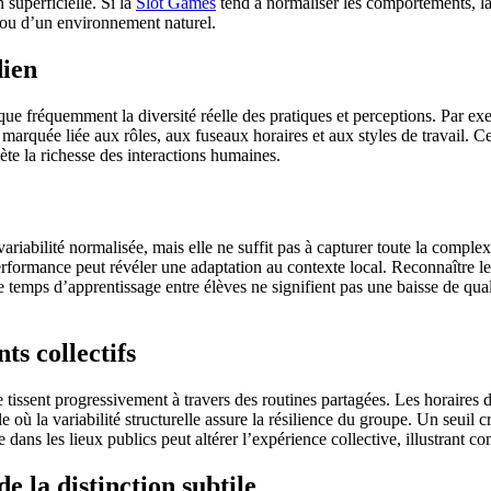
 superficielle. Si la
Slot Games
tend à normaliser les comportements, la 
l ou d’un environnement naturel.
dien
sque fréquemment la diversité réelle des pratiques et perceptions. Par 
marquée liée aux rôles, aux fuseaux horaires et aux styles de travail. Ce 
ète la richesse des interactions humaines.
te variabilité normalisée, mais elle ne suffit pas à capturer toute la com
erformance peut révéler une adaptation au contexte local. Reconnaître l
e temps d’apprentissage entre élèves ne signifient pas une baisse de qual
ts collectifs
tissent progressivement à travers des routines partagées. Les horaires 
a variabilité structurelle assure la résilience du groupe. Un seuil critiq
dans les lieux publics peut altérer l’expérience collective, illustrant co
e la distinction subtile