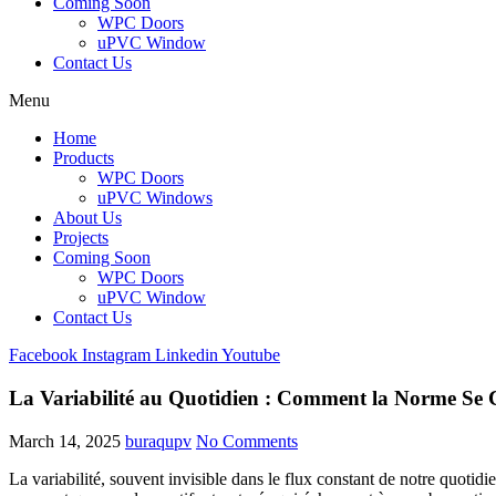
Coming Soon
WPC Doors
uPVC Window
Contact Us
Menu
Home
Products
WPC Doors
uPVC Windows
About Us
Projects
Coming Soon
WPC Doors
uPVC Window
Contact Us
Facebook
Instagram
Linkedin
Youtube
La Variabilité au Quotidien : Comment la Norme Se 
March 14, 2025
buraqupv
No Comments
La variabilité, souvent invisible dans le flux constant de notre quotid