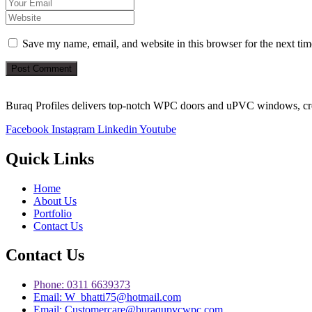
Save my name, email, and website in this browser for the next ti
Post Comment
Buraq Profiles delivers top-notch WPC doors and uPVC windows, creat
Facebook
Instagram
Linkedin
Youtube
Quick Links
Home
About Us
Portfolio
Contact Us
Contact Us
Phone: 0311 6639373
Email: W_bhatti75@hotmail.com
Email: Customercare@buraqupvcwpc.com