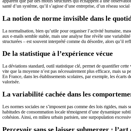
apparent que par des motifs structurés qui échappent à une observation
santé d’un système, qu’il s’agisse d’une entreprise, d’un réseau socia
La notion de norme invisible dans le quoti
La normalisation, bien qu’utile pour organiser l’activité humaine, ma
aux e-mails semble stable, mais une analyse fine révèle une variabilité 
structurées – est souvent interprété comme du désordre, alors qu’il refl
De la statistique à l’expérience vécue
La déviations standard, outil statistique clé, permet de quantifier cet
vite que la moyenne n’est pas nécessairement plus efficace, mais sa p
En France, dans les établissements scolaires, par exemple, les écarts d
valorisée.
La variabilité cachée dans les comportemen
Les normes sociales ne s’imposent pas comme des lois rigides, mais se 
habitudes de consommation locale témoignent d’une dynamique subtile où l
cohésion. Ainsi, en milieu urbain parisien, une surpopulation excessive 
Percevoir sans se laisser submerger : l’art d