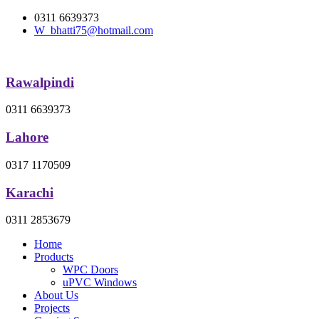
0311 6639373
W_bhatti75@hotmail.com
Rawalpindi
0311 6639373
Lahore
0317 1170509
Karachi
0311 2853679
Home
Products
WPC Doors
uPVC Windows
About Us
Projects