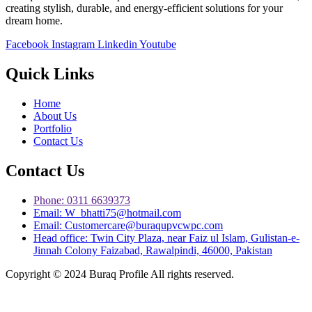
creating stylish, durable, and energy-efficient solutions for your
dream home.
Facebook
Instagram
Linkedin
Youtube
Quick Links
Home
About Us
Portfolio
Contact Us
Contact Us
Phone: 0311 6639373
Email: W_bhatti75@hotmail.com
Email: Customercare@buraqupvcwpc.com
Head office: Twin City Plaza, near Faiz ul Islam, Gulistan-e-
Jinnah Colony Faizabad, Rawalpindi, 46000, Pakistan
Copyright © 2024 Buraq Profile All rights reserved.