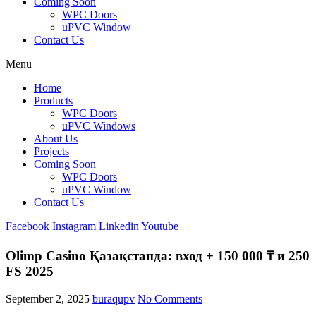
Coming Soon
WPC Doors
uPVC Window
Contact Us
Menu
Home
Products
WPC Doors
uPVC Windows
About Us
Projects
Coming Soon
WPC Doors
uPVC Window
Contact Us
Facebook
Instagram
Linkedin
Youtube
Olimp Casino Қазақстанда: вход + 150 000 ₸ и 250
FS 2025
September 2, 2025
buraqupv
No Comments