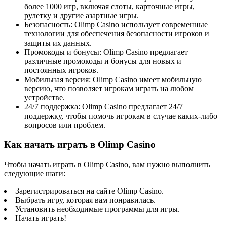
более 1000 игр, включая слоты, карточные игры,
рулетку и другие азартные игры.
Безопасность: Olimp Casino использует современные
технологии для обеспечения безопасности игроков и
защиты их данных.
Промокоды и бонусы: Olimp Casino предлагает
различные промокоды и бонусы для новых и
постоянных игроков.
Мобильная версия: Olimp Casino имеет мобильную
версию, что позволяет игрокам играть на любом
устройстве.
24/7 поддержка: Olimp Casino предлагает 24/7
поддержку, чтобы помочь игрокам в случае каких-либо
вопросов или проблем.
Как начать играть в Olimp Casino
Чтобы начать играть в Olimp Casino, вам нужно выполнить
следующие шаги:
Зарегистрироваться на сайте Olimp Casino.
Выбрать игру, которая вам понравилась.
Установить необходимые программы для игры.
Начать играть!