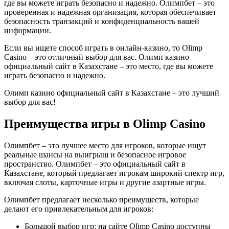
где вы можете играть безопасно и надежно. Олимпбет – это
проверенная и надежная организация, которая обеспечивает
безопасность транзакций и конфиденциальность вашей
информации.
Если вы ищете способ играть в онлайн-казино, то Olimp
Casino – это отличный выбор для вас. Олимп казино
официальный сайт в Казахстане – это место, где вы можете
играть безопасно и надежно.
Олимп казино официальный сайт в Казахстане – это лучший
выбор для вас!
Преимущества игры в Olimp Casino
Олимпбет – это лучшее место для игроков, которые ищут
реальные шансы на выигрыш и безопасное игровое
пространство. Олимпбет – это официальный сайт в
Казахстане, который предлагает игрокам широкий спектр игр,
включая слоты, карточные игры и другие азартные игры.
Олимпбет предлагает несколько преимуществ, которые
делают его привлекательным для игроков:
Большой выбор игр: на сайте Olimp Casino доступны