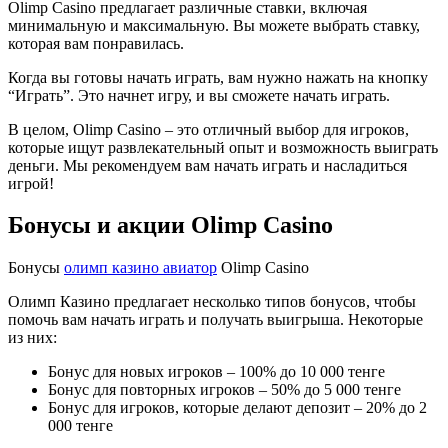
Olimp Casino предлагает различные ставки, включая
минимальную и максимальную. Вы можете выбрать ставку,
которая вам понравилась.
Когда вы готовы начать играть, вам нужно нажать на кнопку
“Играть”. Это начнет игру, и вы сможете начать играть.
В целом, Olimp Casino – это отличный выбор для игроков,
которые ищут развлекательный опыт и возможность выиграть
деньги. Мы рекомендуем вам начать играть и насладиться
игрой!
Бонусы и акции Olimp Casino
Бонусы
олимп казино авиатор
Olimp Casino
Олимп Казино предлагает несколько типов бонусов, чтобы
помочь вам начать играть и получать выигрыша. Некоторые
из них:
Бонус для новых игроков – 100% до 10 000 тенге
Бонус для повторных игроков – 50% до 5 000 тенге
Бонус для игроков, которые делают депозит – 20% до 2
000 тенге