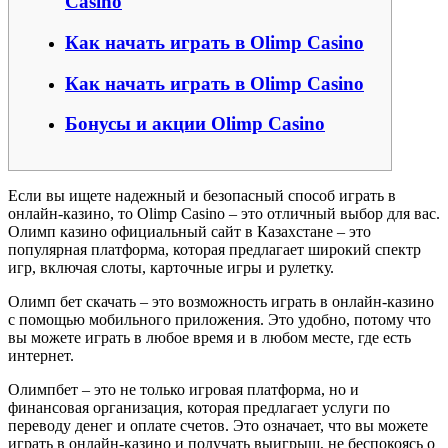
Casino
Как начать играть в Olimp Casino
Как начать играть в Olimp Casino
Бонусы и акции Olimp Casino
Если вы ищете надежный и безопасный способ играть в
онлайн-казино, то Olimp Casino – это отличный выбор для вас.
Олимп казино официальный сайт в Казахстане – это
популярная платформа, которая предлагает широкий спектр
игр, включая слоты, карточные игры и рулетку.
Олимп бет скачать – это возможность играть в онлайн-казино
с помощью мобильного приложения. Это удобно, потому что
вы можете играть в любое время и в любом месте, где есть
интернет.
Олимпбет – это не только игровая платформа, но и
финансовая организация, которая предлагает услуги по
переводу денег и оплате счетов. Это означает, что вы можете
играть в онлайн-казино и получать выигрыш, не беспокоясь о