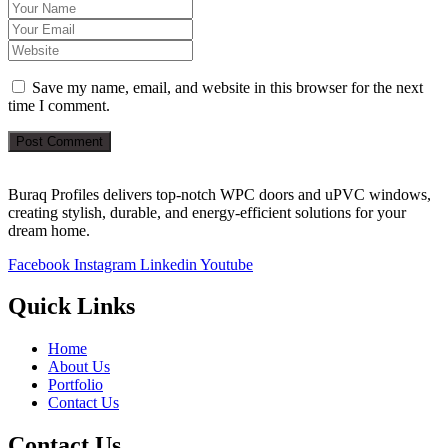
Save my name, email, and website in this browser for the next
time I comment.
Post Comment
Buraq Profiles delivers top-notch WPC doors and uPVC windows,
creating stylish, durable, and energy-efficient solutions for your
dream home.
Facebook
Instagram
Linkedin
Youtube
Quick Links
Home
About Us
Portfolio
Contact Us
Contact Us