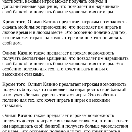
частности, каждый игрок может получать бонусы и
дополнительные вращения, что позволяет им наращивать
свой банкroll и получать больше удовольствия от игры.
Кроме того, Олимп Казино предлагает игрокам возможность
скачать мобильное приложение, что позволяет им играть в
любое время и в любом месте. Это особенно полезно для тех,
кто не может играть на компьютере или не хочет оставлять
свой дом.
Олимп Казино также предлагает игрокам возможность
получать бесплатные вращения, что позволяет им наращивать
свой банкroll и получать больше удовольствия от игры. Это
особенно полезно для тех, кто хочет играть в игры с
высокими ставками.
Кроме того, Олимп Казино предлагает игрокам возможность
получать бонусы, что позволяет им наращивать свой банкroll
и получать больше удовольствия от игры. Это особенно
полезно для тех, кто хочет играть в игры с высокими
ставками.
Олимп Казино также предлагает игрокам возможность
получать доступ к играм с высокими ставками, что позволяет
им наращивать свой банкroll и получать больше удовольствия
от игры. Это особенно полезно для тех, кто хочет играть в