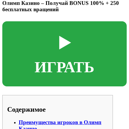
Олимп Казино – Получай BONUS 100% + 250
бесплатных вращений
▶️
ИГРАТЬ
Содержимое
Преимущества игроков в Олимп
Казино