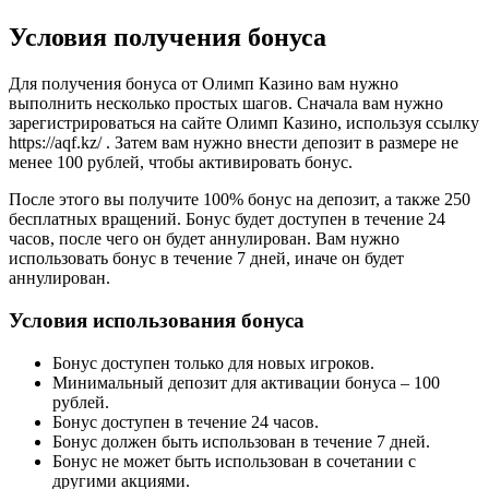
Условия получения бонуса
Для получения бонуса от Олимп Казино вам нужно
выполнить несколько простых шагов. Сначала вам нужно
зарегистрироваться на сайте Олимп Казино, используя ссылку
https://aqf.kz/ . Затем вам нужно внести депозит в размере не
менее 100 рублей, чтобы активировать бонус.
После этого вы получите 100% бонус на депозит, а также 250
бесплатных вращений. Бонус будет доступен в течение 24
часов, после чего он будет аннулирован. Вам нужно
использовать бонус в течение 7 дней, иначе он будет
аннулирован.
Условия использования бонуса
Бонус доступен только для новых игроков.
Минимальный депозит для активации бонуса – 100
рублей.
Бонус доступен в течение 24 часов.
Бонус должен быть использован в течение 7 дней.
Бонус не может быть использован в сочетании с
другими акциями.