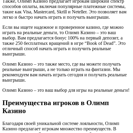
Также, Олимп Казино предлагает игрокам широкий спектр
способов оплаты, включая популярные платежные системы,
такие как Visa, Mastercard, Skrill и Neteller. Это позволяет вам
легко и быстро начать играть и получать выигрыши.
Если вы ищете надежное и проверенное казино, где можно
играть на реальные деньги, то Олимп Казино – это ваш
выбор. Вам предлагается бонус 100% на первый депозит, а
также 250 бесплатных вращений в игре “Book of Dead”. Это
отличный способ начать играть и получить реальные
выигрыши.
Олимп Казино – это также место, где вы можете получать
реальные выигрыши, а не только играть на фантазии. Мы
рекомендуем вам начать играть сегодня и получать реальные
выигрыши.
Олимп Казино – это ваш выбор для игры на реальные деньги!
Преимущества игроков в Олимп
Казино
Благодаря своей уникальной системе лояльности, Олимп
Казино предлагает игрокам множество преимуществ. В