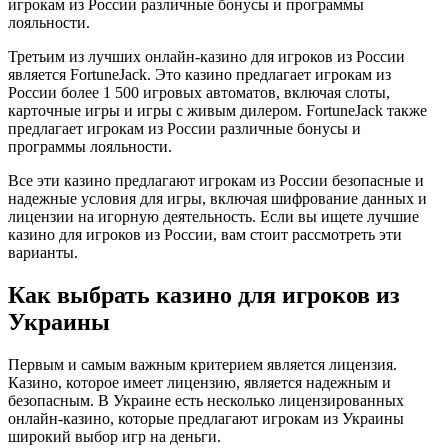
игрокам из России различные бонусы и программы
лояльности.
Третьим из лучших онлайн-казино для игроков из России
является FortuneJack. Это казино предлагает игрокам из
России более 1 500 игровых автоматов, включая слоты,
карточные игры и игры с живым дилером. FortuneJack также
предлагает игрокам из России различные бонусы и
программы лояльности.
Все эти казино предлагают игрокам из России безопасные и
надежные условия для игры, включая шифрование данных и
лицензии на игорную деятельность. Если вы ищете лучшие
казино для игроков из России, вам стоит рассмотреть эти
варианты.
Как выбрать казино для игроков из
Украины
Первым и самым важным критерием является лицензия.
Казино, которое имеет лицензию, является надежным и
безопасным. В Украине есть несколько лицензированных
онлайн-казино, которые предлагают игрокам из Украины
широкий выбор игр на деньги.