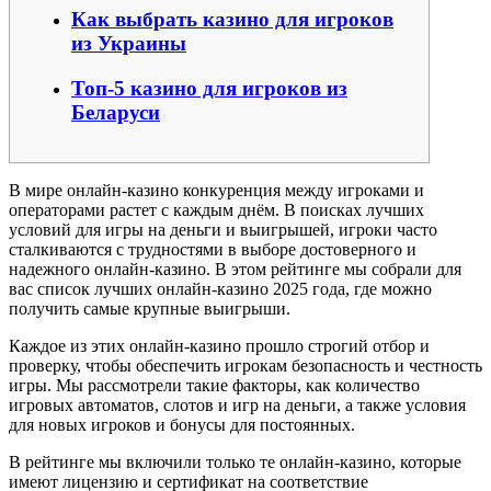
Как выбрать казино для игроков
из Украины
Топ-5 казино для игроков из
Беларуси
В мире онлайн-казино конкуренция между игроками и
операторами растет с каждым днём. В поисках лучших
условий для игры на деньги и выигрышей, игроки часто
сталкиваются с трудностями в выборе достоверного и
надежного онлайн-казино. В этом рейтинге мы собрали для
вас список лучших онлайн-казино 2025 года, где можно
получить самые крупные выигрыши.
Каждое из этих онлайн-казино прошло строгий отбор и
проверку, чтобы обеспечить игрокам безопасность и честность
игры. Мы рассмотрели такие факторы, как количество
игровых автоматов, слотов и игр на деньги, а также условия
для новых игроков и бонусы для постоянных.
В рейтинге мы включили только те онлайн-казино, которые
имеют лицензию и сертификат на соответствие