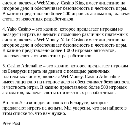
систем, включая WebMoney. Casino King имеет лицензию на
игорное дело и обеспечивает безопасность и честность игры.
В казино представлено более 500 игровых автоматов, включая
слоты от известных разработчиков.
4. Yako Casino – это казино, которое предлагает игрокам из
Беларуси играть на деньги с помощью различных платежных
систем, включая WebMoney. Yako Casino имеет лицензию на
игорное дело и обеспечивает безопасность и честность игры.
В казино представлено более 1 000 игровых автоматов,
включая слоты от известных разработчиков.
5. Casino Adrenaline – это казино, которое предлагает игрокам
из Беларуси играть на деньги с помощью различных
платежных систем, включая WebMoney. Casino Adrenaline
имеет лицензию на игорное дело и обеспечивает безопасность
и честность игры. В казино представлено более 500 игровых
автоматов, включая слоты от известных разработчиков.
Вот топ-5 казино для игроков из Беларуси, которые
предлагают играть на деньги. Мы уверены, что вы найдете в
этом списке то, что вам нужно.
Prev Post