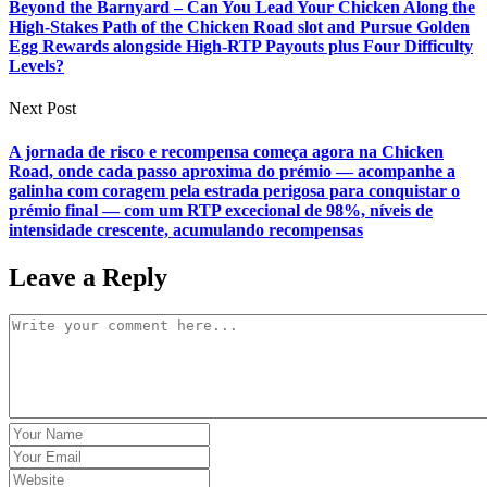
Beyond the Barnyard – Can You Lead Your Chicken Along the
High-Stakes Path of the Chicken Road slot and Pursue Golden
Egg Rewards alongside High-RTP Payouts plus Four Difficulty
Levels?
Next Post
A jornada de risco e recompensa começa agora na Chicken
Road, onde cada passo aproxima do prémio — acompanhe a
galinha com coragem pela estrada perigosa para conquistar o
prémio final — com um RTP excecional de 98%, níveis de
intensidade crescente, acumulando recompensas
Leave a Reply