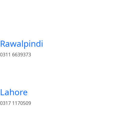
Rawalpindi
0311 6639373
Lahore
0317 1170509