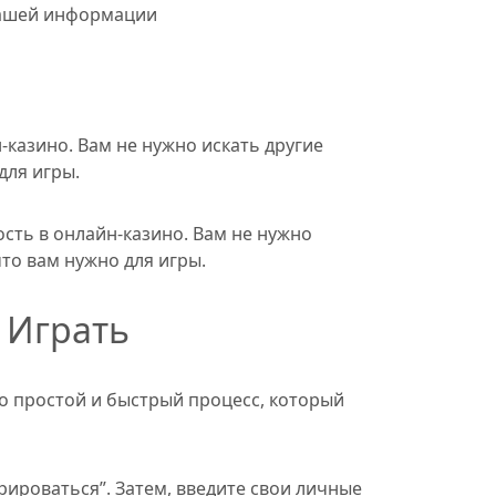
 вашей информации
-казино. Вам не нужно искать другие
для игры.
ость в онлайн-казино. Вам не нужно
что вам нужно для игры.
 Играть
то простой и быстрый процесс, который
рироваться”. Затем, введите свои личные