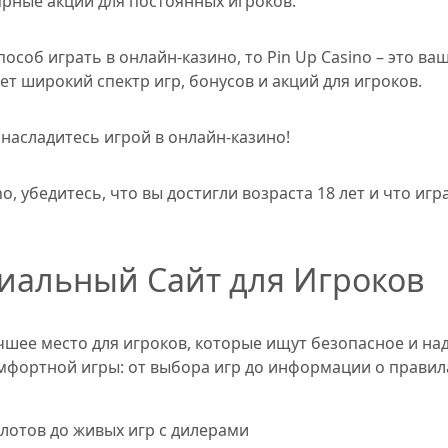
ярные акции для постоянных игроков.
соб играть в онлайн-казино, то Pin Up Casino – это ва
ет широкий спектр игр, бонусов и акций для игроков.
и насладитесь игрой в онлайн-казино!
o, убедитесь, что вы достигли возраста 18 лет и что иг
циальный Сайт для Игроков
чшее место для игроков, которые ищут безопасное и над
омфортной игры: от выбора игр до информации о правила
слотов до живых игр с дилерами