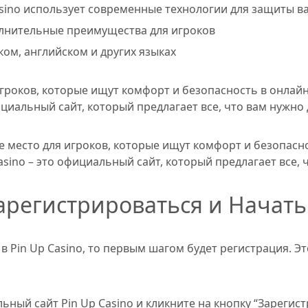
Casino использует современные технологии для защиты
лнительные преимущества для игроков
ком, английском и других языках
игроков, которые ищут комфорт и безопасность в онлайн
ициальный сайт, который предлагает все, что вам нужно 
ее место для игроков, которые ищут комфорт и безопасн
asino – это официальный сайт, который предлагает все, 
Зарегистрироваться и Начать
в Pin Up Casino, то первым шагом будет регистрация. Э
ный сайт Pin Up Casino и кликните на кнопку “Зарегист