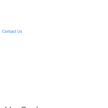
Contact Us