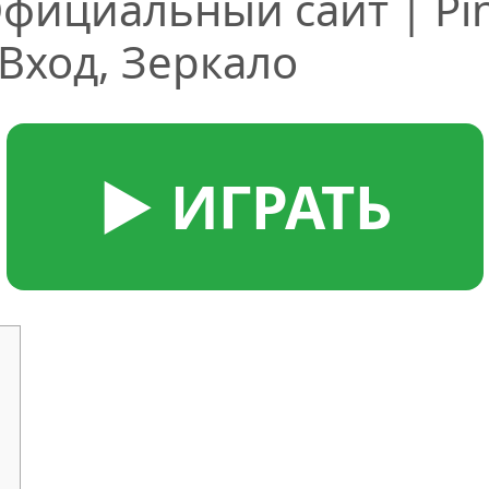
фициальный сайт | Pin
 Вход, Зеркало
▶️ ИГРАТЬ