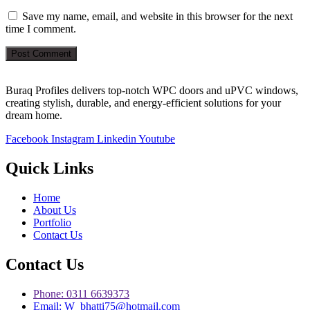
Save my name, email, and website in this browser for the next
time I comment.
Post Comment
Buraq Profiles delivers top-notch WPC doors and uPVC windows,
creating stylish, durable, and energy-efficient solutions for your
dream home.
Facebook
Instagram
Linkedin
Youtube
Quick Links
Home
About Us
Portfolio
Contact Us
Contact Us
Phone: 0311 6639373
Email: W_bhatti75@hotmail.com