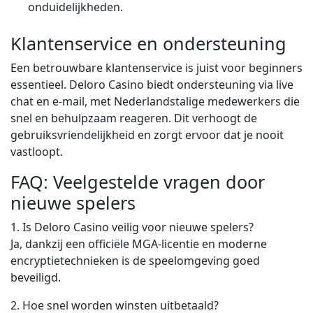
onduidelijkheden.
Klantenservice en ondersteuning
Een betrouwbare klantenservice is juist voor beginners
essentieel. Deloro Casino biedt ondersteuning via live
chat en e-mail, met Nederlandstalige medewerkers die
snel en behulpzaam reageren. Dit verhoogt de
gebruiksvriendelijkheid en zorgt ervoor dat je nooit
vastloopt.
FAQ: Veelgestelde vragen door
nieuwe spelers
1. Is Deloro Casino veilig voor nieuwe spelers?
Ja, dankzij een officiële MGA-licentie en moderne
encryptietechnieken is de speelomgeving goed
beveiligd.
2. Hoe snel worden winsten uitbetaald?