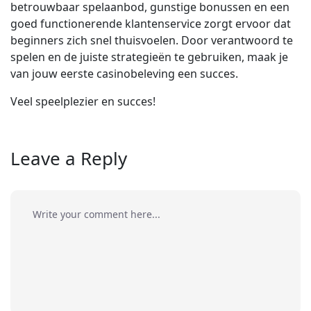
betrouwbaar spelaanbod, gunstige bonussen en een
goed functionerende klantenservice zorgt ervoor dat
beginners zich snel thuisvoelen. Door verantwoord te
spelen en de juiste strategieën te gebruiken, maak je
van jouw eerste casinobeleving een succes.
Veel speelplezier en succes!
Leave a Reply