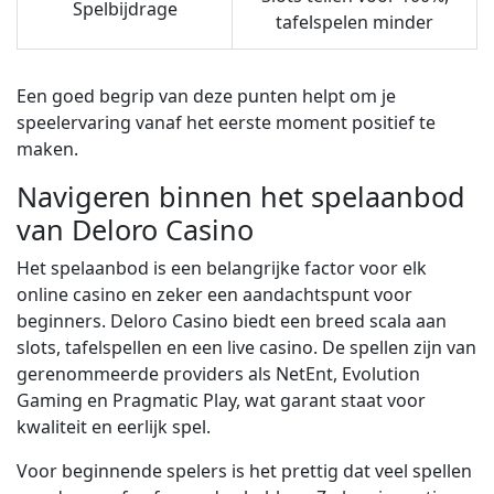
Spelbijdrage
tafelspelen minder
Een goed begrip van deze punten helpt om je
speelervaring vanaf het eerste moment positief te
maken.
Navigeren binnen het spelaanbod
van Deloro Casino
Het spelaanbod is een belangrijke factor voor elk
online casino en zeker een aandachtspunt voor
beginners. Deloro Casino biedt een breed scala aan
slots, tafelspellen en een live casino. De spellen zijn van
gerenommeerde providers als NetEnt, Evolution
Gaming en Pragmatic Play, wat garant staat voor
kwaliteit en eerlijk spel.
Voor beginnende spelers is het prettig dat veel spellen