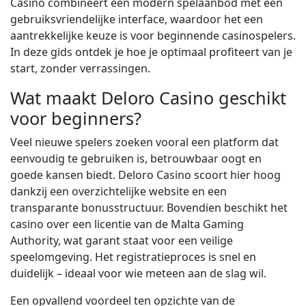
Casino combineert een modern spelaanbod met een
gebruiksvriendelijke interface, waardoor het een
aantrekkelijke keuze is voor beginnende casinospelers.
In deze gids ontdek je hoe je optimaal profiteert van je
start, zonder verrassingen.
Wat maakt Deloro Casino geschikt
voor beginners?
Veel nieuwe spelers zoeken vooral een platform dat
eenvoudig te gebruiken is, betrouwbaar oogt en
goede kansen biedt. Deloro Casino scoort hier hoog
dankzij een overzichtelijke website en een
transparante bonusstructuur. Bovendien beschikt het
casino over een licentie van de Malta Gaming
Authority, wat garant staat voor een veilige
speelomgeving. Het registratieproces is snel en
duidelijk – ideaal voor wie meteen aan de slag wil.
Een opvallend voordeel ten opzichte van de