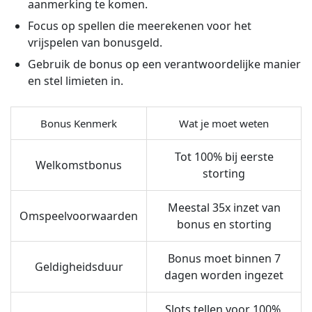
aanmerking te komen.
Focus op spellen die meerekenen voor het
vrijspelen van bonusgeld.
Gebruik de bonus op een verantwoordelijke manier
en stel limieten in.
Bonus Kenmerk
Wat je moet weten
Tot 100% bij eerste
Welkomstbonus
storting
Meestal 35x inzet van
Omspeelvoorwaarden
bonus en storting
Bonus moet binnen 7
Geldigheidsduur
dagen worden ingezet
Slots tellen voor 100%,