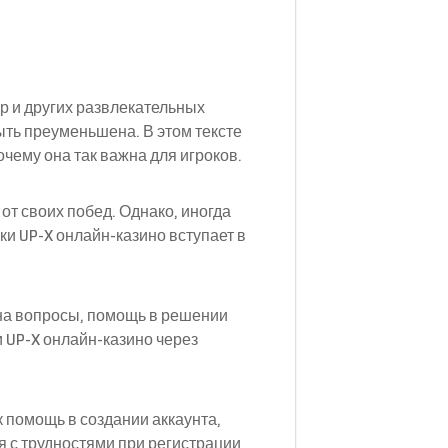
р и других развлекательных
ыть преуменьшена. В этом тексте
очему она так важна для игроков.
 от своих побед. Однако, иногда
ки UP-X онлайн-казино вступает в
 на вопросы, помощь в решении
и UP-X онлайн-казино через
 помощь в создании аккаунта,
я с трудностями при регистрации