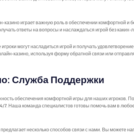
н-казино играет важную роль в обеспечении комфортной и б
лучать ответы на вопросы и наслаждаться игрой без каких-
е игроки могут насладиться игрой и получать удовлетворение 
нлайн-казино, используя форму обратной связи или отправля
но: Служба Поддержки
жность обеспечения комфортной игры для наших игроков. П
4/7. Наша команда специалистов готовы помочь вам в любое 
предлагает несколько способов связи с нами. Вы можете нап