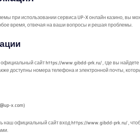
лемы при использовании сервиса UP-X онлайн казино, вы мо
юбое время, отвечая на ваши вопросы и решая проблемы.
ации
официальный сайт https://www.gibdd-prk.ru/ , где вы найдет
акже доступны номера телефона и электронной почты, котор
rt@up-x.com)
наш официальный сайт вход https://www.gibdd-prk.ru/ , что
ами.