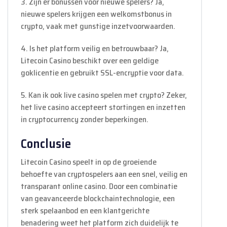
3. Zijn er bonussen voor nieuwe spelers?
Ja,
nieuwe spelers krijgen een welkomstbonus in
crypto, vaak met gunstige inzetvoorwaarden.
4. Is het platform veilig en betrouwbaar?
Ja,
Litecoin Casino beschikt over een geldige
goklicentie en gebruikt SSL-encryptie voor data.
5. Kan ik ook live casino spelen met crypto?
Zeker,
het live casino accepteert stortingen en inzetten
in cryptocurrency zonder beperkingen.
Conclusie
Litecoin Casino speelt in op de groeiende
behoefte van cryptospelers aan een snel, veilig en
transparant online casino. Door een combinatie
van geavanceerde blockchaintechnologie, een
sterk spelaanbod en een klantgerichte
benadering weet het platform zich duidelijk te