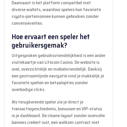
Daarnaast is het platform compatibel met
diverse wallets, waardoor spelers hun favoriete
crypto-portemonnee kunnen gebruiken zonder
conversieverlies.
Hoe ervaart een speler het
gebruikersgemak?
Uitgesproken gebruiksvriendelijkheid is een ander
visitekaartje van Litecoin Casino. De website is
snel, overzichtelijk en mobielvriendelijk. Dankzij
een gestroomlijnde navigatie vind je makkelijk je
favoriete spellen en betaalopties zonder
overbodige clicks.
Als terugkerende speler zie je direct je
transactiegeschiedenis, bonussen en VIP-status
in je dashboard. De cleane layout zonder overvolle
banners creëert rust, een welkom contrast met