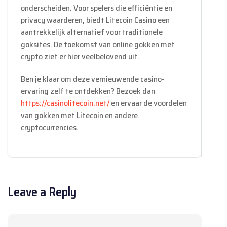
onderscheiden. Voor spelers die efficiëntie en
privacy waarderen, biedt Litecoin Casino een
aantrekkelijk alternatief voor traditionele
goksites. De toekomst van online gokken met
crypto ziet er hier veelbelovend uit.
Ben je klaar om deze vernieuwende casino-
ervaring zelf te ontdekken? Bezoek dan
https://casinolitecoin.net/
en ervaar de voordelen
van gokken met Litecoin en andere
cryptocurrencies.
Leave a Reply