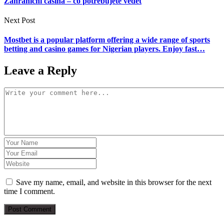
Zahraniční casina – co potřebujete vědět
Next Post
Mostbet is a popular platform offering a wide range of sports
betting and casino games for Nigerian players. Enjoy fast…
Leave a Reply
Save my name, email, and website in this browser for the next
time I comment.
Post Comment