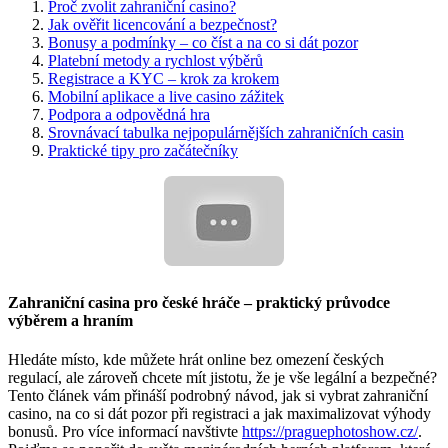
Proč zvolit zahraniční casino?
Jak ověřit licencování a bezpečnost?
Bonusy a podmínky – co číst a na co si dát pozor
Platební metody a rychlost výběrů
Registrace a KYC – krok za krokem
Mobilní aplikace a live casino zážitek
Podpora a odpovědná hra
Srovnávací tabulka nejpopulárnějších zahraničních casin
Praktické tipy pro začátečníky
Zahraniční casina pro české hráče – praktický průvodce
výběrem a hraním
Hledáte místo, kde můžete hrát online bez omezení českých
regulací, ale zároveň chcete mít jistotu, že je vše legální a bezpečné?
Tento článek vám přináší podrobný návod, jak si vybrat zahraniční
casino, na co si dát pozor při registraci a jak maximalizovat výhody
bonusů. Pro více informací navštivte
https://praguephotoshow.cz/
.