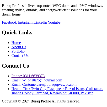
Buraq Profiles delivers top-notch WPC doors and uPVC windows,
creating stylish, durable, and energy-efficient solutions for your
dream home.
Facebook
Instagram
Linkedin
Youtube
Quick Links
Home
About Us
Portfolio
Contact Us
Contact Us
Phone: 0311 6639373
Email: W_bhatti75@hotmail.com
Email: Customercare@buraqupvcwpc.com
Head office: Twin City Plaza, near Faiz ul Islam, Gulistan-e-
Jinnah Colony Faizabad, Rawalpindi, 46000, Pakistan
Copyright © 2024 Buraq Profile All rights reserved.