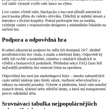
což může výrazně zvýšit vaše šance na výhru.
Live casino včetně rulet, blackjacku a baccarat přináší autentický
pocit kasina přímo do vašeho obýváku. Důležitý je stabilní stream a
interakce s živými krupiéry. Pokud preferujete hru na mobilu,
vybírejte casino s responzivním designem a minimálním čekáním na
načtení her.
Podpora a odpovědná hra
Kvalitní zákaznická podpora by měla být dostupná 24/7, ideálně
prostřednictvím live chatu, e‑mailu a telefonní linky. Odpovědi by
měly být rychlé a konkrétní, zejména v otázkách týkajících se
výběrů a bonusových podmínek. Přehledná sekce FAQ často řeší
nejčastější problémy bez nutnosti čekat na operátora.
Odpovědná hra není jen marketingová fráze – mnoho zahraničních
casin nabízí nástroje jako limity sázek, možnost sebevyloučení a
odkazy na národní poradny. Vyberte si platformu, která vám umožní
nastavit denní, týdenní nebo měsíční limity, a která má transparentní
proces odkládání účtu.
Srovnávací tabulka nejpopulárnějších