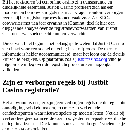
Bij het registreren bij een online casino zijn transparantie en
duidelijkheid essentieel. Justbit Casino profileert zich als een
moderne en betrouwbare goksite, maar vragen rondom verborgen
regels bij het registratieproces komen vaak voor. Als SEO-
copywriter met tien jaar ervaring in iGaming, deel ik hier een
diepgaande analyse over de registratievoorwaarden van Justbit
Casino en wat spelers echt kunnen verwachten.
Direct vanaf het begin is het belangrijk te weten dat Justbit Casino
zich inzet voor een soepel en veilig inschrijfproces. De meeste
informatie is helder gecommuniceerd, maar het loont om de details
kritisch te bekijken. Op platforms zoals
justbitcasinos.org
vind je
uitgebreide uitleg over de registratieprocedure en mogelijke
valkuilen.
Zijn er verborgen regels bij Justbit
Casino registratie?
Het antwoord is nee, er zijn geen verborgen regels die de registratie
onnodig ingewikkeld maken, maar er zijn wel enkele
aandachtspunten waar nieuwe spelers op moeten letten. Net als bij
veel andere gerenommeerde casino’s, gelden er bepaalde verificatie-
en legitimatie-eisen. Die kunnen soms als ‘verborgen’ voelen als je
er niet op voorbereid bent.