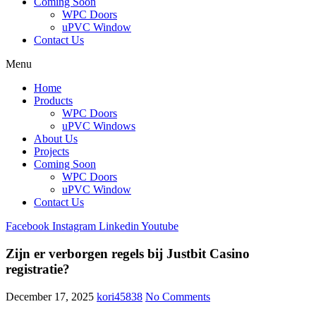
Coming Soon
WPC Doors
uPVC Window
Contact Us
Menu
Home
Products
WPC Doors
uPVC Windows
About Us
Projects
Coming Soon
WPC Doors
uPVC Window
Contact Us
Facebook
Instagram
Linkedin
Youtube
Zijn er verborgen regels bij Justbit Casino
registratie?
December 17, 2025
kori45838
No Comments