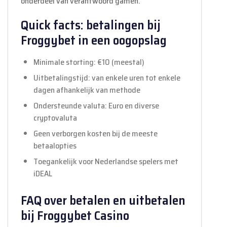
onderdeel van verantwoord gamen.
Quick facts: betalingen bij
Froggybet in een oogopslag
Minimale storting: €10 (meestal)
Uitbetalingstijd: van enkele uren tot enkele
dagen afhankelijk van methode
Ondersteunde valuta: Euro en diverse
cryptovaluta
Geen verborgen kosten bij de meeste
betaalopties
Toegankelijk voor Nederlandse spelers met
iDEAL
FAQ over betalen en uitbetalen
bij Froggybet Casino