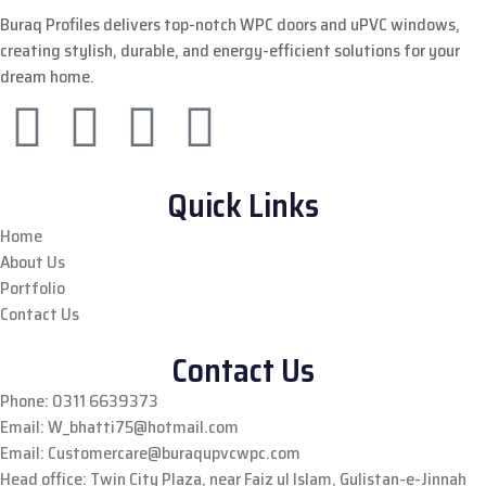
Buraq Profiles delivers top-notch WPC doors and uPVC windows,
creating stylish, durable, and energy-efficient solutions for your
dream home.
Quick Links
Home
About Us
Portfolio
Contact Us
Contact Us
Phone: 0311 6639373
Email: W_bhatti75@hotmail.com
Email: Customercare@buraqupvcwpc.com
Head office: Twin City Plaza, near Faiz ul Islam, Gulistan-e-Jinnah