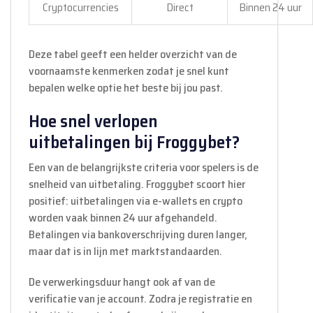
Cryptocurrencies
Direct
Binnen 24 uur
Deze tabel geeft een helder overzicht van de
voornaamste kenmerken zodat je snel kunt
bepalen welke optie het beste bij jou past.
Hoe snel verlopen
uitbetalingen bij Froggybet?
Een van de belangrijkste criteria voor spelers is de
snelheid van uitbetaling. Froggybet scoort hier
positief: uitbetalingen via e-wallets en crypto
worden vaak binnen 24 uur afgehandeld.
Betalingen via bankoverschrijving duren langer,
maar dat is in lijn met marktstandaarden.
De verwerkingsduur hangt ook af van de
verificatie van je account. Zodra je registratie en