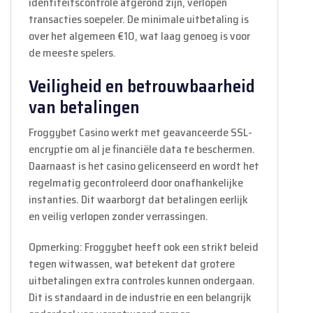
identiteitscontrole afgerond zijn, verlopen
transacties soepeler. De minimale uitbetaling is
over het algemeen €10, wat laag genoeg is voor
de meeste spelers.
Veiligheid en betrouwbaarheid
van betalingen
Froggybet Casino werkt met geavanceerde SSL-
encryptie om al je financiële data te beschermen.
Daarnaast is het casino gelicenseerd en wordt het
regelmatig gecontroleerd door onafhankelijke
instanties. Dit waarborgt dat betalingen eerlijk
en veilig verlopen zonder verrassingen.
Opmerking: Froggybet heeft ook een strikt beleid
tegen witwassen, wat betekent dat grotere
uitbetalingen extra controles kunnen ondergaan.
Dit is standaard in de industrie en een belangrijk