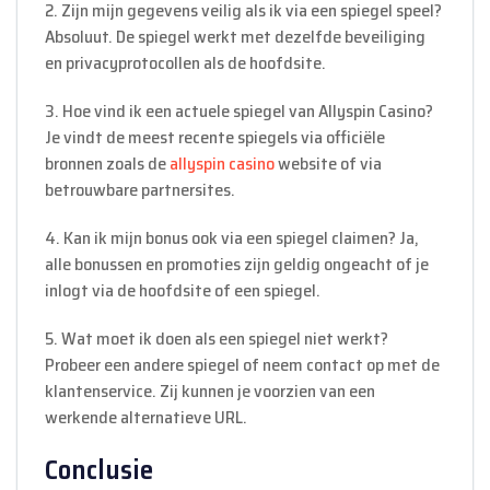
2. Zijn mijn gegevens veilig als ik via een spiegel speel?
Absoluut. De spiegel werkt met dezelfde beveiliging
en privacyprotocollen als de hoofdsite.
3. Hoe vind ik een actuele spiegel van Allyspin Casino?
Je vindt de meest recente spiegels via officiële
bronnen zoals de
allyspin casino
website of via
betrouwbare partnersites.
4. Kan ik mijn bonus ook via een spiegel claimen?
Ja,
alle bonussen en promoties zijn geldig ongeacht of je
inlogt via de hoofdsite of een spiegel.
5. Wat moet ik doen als een spiegel niet werkt?
Probeer een andere spiegel of neem contact op met de
klantenservice. Zij kunnen je voorzien van een
werkende alternatieve URL.
Conclusie