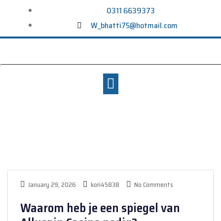
0311 6639373
W_bhatti75@hotmail.com
January 29, 2026
kori45838
No Comments
Waarom heb je een spiegel van