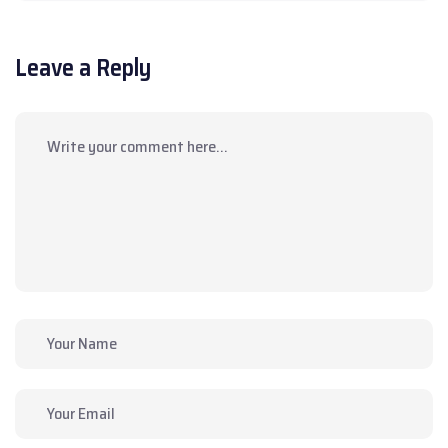
Leave a Reply